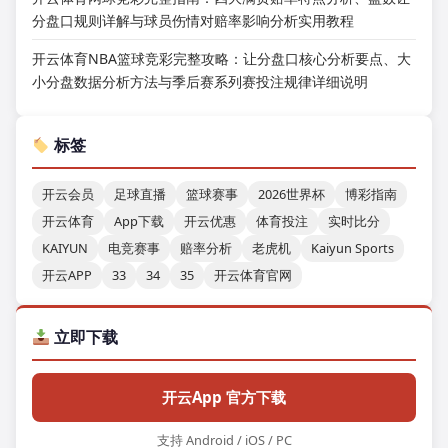
分盘口规则详解与球员伤情对赔率影响分析实用教程
开云体育NBA篮球竞彩完整攻略：让分盘口核心分析要点、大
小分盘数据分析方法与季后赛系列赛投注规律详细说明
标签
开云会员
足球直播
篮球赛事
2026世界杯
博彩指南
开云体育
App下载
开云优惠
体育投注
实时比分
KAIYUN
电竞赛事
赔率分析
老虎机
Kaiyun Sports
开云APP
33
34
35
开云体育官网
立即下载
开云App 官方下载
支持 Android / iOS / PC