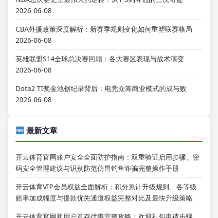
2026-06-08
CBA外援政策深度解析：新赛季规则变化如何重塑联赛格局
2026-06-08
英雄联盟S14全球总决赛回顾：各大赛区表现与战术演变
2026-06-08
Dota2 TI奖金池创纪录背后：电竞众筹商业模式的成与败
2026-06-08
最新文章
开云体育官网账户安全全面防护指南：双重验证启用步骤、密
码安全管理建议与识别防范仿冒钓鱼诈骗完整操作手册
开云体育VIP会员权益全面解析：积分累计升级规则、各等级
赔率加成幅度与提款优先通道权益完整对比及最快升级策略
开云体育官网新用户首存优惠完整攻略：欢迎礼包申请步骤、