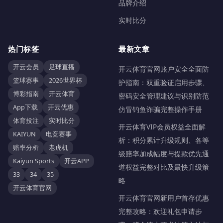
品牌介绍
实时比分
热门标签
最新文章
开云会员
足球直播
开云体育官网账户安全全面防
篮球赛事
2026世界杯
护指南：双重验证启用步骤、
博彩指南
开云体育
密码安全管理建议与识别防范
App下载
开云优惠
仿冒钓鱼诈骗完整操作手册
体育投注
实时比分
开云体育VIP会员权益全面解
KAIYUN
电竞赛事
析：积分累计升级规则、各等
赔率分析
老虎机
级赔率加成幅度与提款优先通
Kaiyun Sports
开云APP
道权益完整对比及最快升级策
33
34
35
略
开云体育官网
开云体育官网新用户首存优惠
完整攻略：欢迎礼包申请步