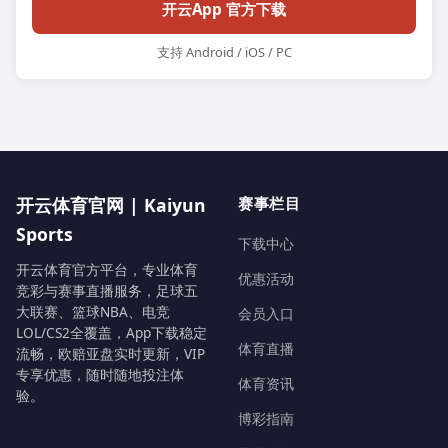
开云App 官方下载
支持 Android / iOS / PC
开云体育官网 | Kaiyun
赛事栏目
Sports
下载中心
开云体育官方平台，专业体育
优惠活动
竞彩与赛事直播服务，足球五
大联赛、篮球NBA、电竞
会员入口
LOL/CS2全覆盖，App下载稳定
体育直播
流畅，欧赔亚盘实时更新，VIP
专享优惠，随时随地投注体
体育资讯
验。
博彩指南