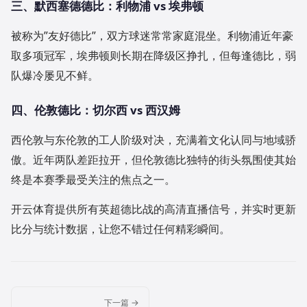
三、默西塞德德比：利物浦 vs 埃弗顿
被称为”友好德比”，双方球迷常常家庭混坐。利物浦近年豪
取多项冠军，埃弗顿则长期在降级区挣扎，但每逢德比，弱
队爆冷屡见不鲜。
四、伦敦德比：切尔西 vs 西汉姆
西伦敦与东伦敦的工人阶级对决，充满着文化认同与地域骄
傲。近年两队差距拉开，但伦敦德比独特的街头氛围使其始
终是本赛季最受关注的焦点之一。
开云体育提供所有英超德比战的高清直播信号，并实时更新
比分与统计数据，让您不错过任何精彩瞬间。
下一篇 →