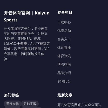
开云体育官网 | Kaiyun
赛事栏目
Sports
下载中心
开云体育官方平台，专业体育
优惠活动
竞彩与赛事直播服务，足球五
大联赛、篮球NBA、电竞
会员入口
LOL/CS2全覆盖，App下载稳定
体育直播
流畅，欧赔亚盘实时更新，VIP
专享优惠，随时随地投注体
体育资讯
验。
博彩指南
品牌介绍
实时比分
热门标签
最新文章
开云会员
足球直播
开云体育官网账户安全全面防