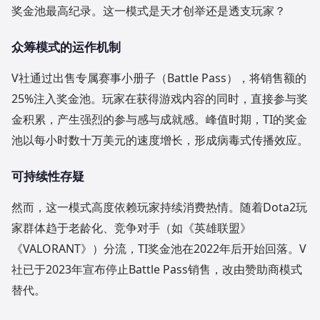
奖金池最高纪录。这一模式是天才创举还是透支玩家？
众筹模式的运作机制
V社通过出售专属赛事小册子（Battle Pass），将销售额的
25%注入奖金池。玩家在获得游戏内容的同时，直接参与奖
金积累，产生强烈的参与感与成就感。峰值时期，TI的奖金
池以每小时数十万美元的速度增长，形成病毒式传播效应。
可持续性存疑
然而，这一模式高度依赖玩家持续消费热情。随着Dota2玩
家群体趋于老龄化、竞争对手（如《英雄联盟》
《VALORANT》）分流，TI奖金池在2022年后开始回落。V
社已于2023年宣布停止Battle Pass销售，改由赞助商模式
替代。