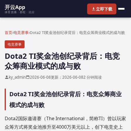
开云App
立即下载
体育直播 · 赛程 · 比分
首页
›
电竞赛事
›
Dota2 TI奖金池创纪录背后：电竞众筹商业模式的成与败
电竞赛事
Dota2 TI奖金池创纪录背后：电竞
众筹商业模式的成与败
ky_admin
2026-06-08
更新：2026-06-08
2 分钟阅读
Dota2 TI奖金池创纪录背后：电竞众筹商业
模式的成与败
Dota2国际邀请赛（The International，简称TI）曾以玩家
众筹方式将奖金池推升至4000万美元以上，创下电竞史上