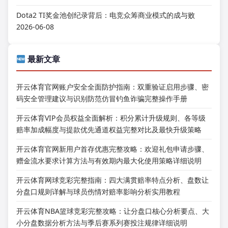
Dota2 TI奖金池创纪录背后：电竞众筹商业模式的成与败
2026-06-08
最新文章
开云体育官网账户安全全面防护指南：双重验证启用步骤、密
码安全管理建议与识别防范仿冒钓鱼诈骗完整操作手册
开云体育VIP会员权益全面解析：积分累计升级规则、各等级
赔率加成幅度与提款优先通道权益完整对比及最快升级策略
开云体育官网新用户首存优惠完整攻略：欢迎礼包申请步骤、
赠金流水要求计算方法与有效期内最大化使用策略详细说明
开云体育网球竞彩完整指南：四大满贯赔率特点分析、盘数让
分盘口规则详解与球员伤情对赔率影响分析实用教程
开云体育NBA篮球竞彩完整攻略：让分盘口核心分析要点、大
小分盘数据分析方法与季后赛系列赛投注规律详细说明