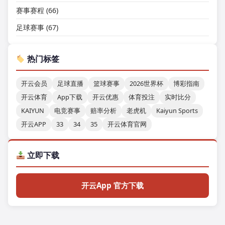
赛事赛程
(66)
足球赛事
(67)
热门标签
开云会员
足球直播
篮球赛事
2026世界杯
博彩指南
开云体育
App下载
开云优惠
体育投注
实时比分
KAIYUN
电竞赛事
赔率分析
老虎机
Kaiyun Sports
开云APP
33
34
35
开云体育官网
立即下载
开云App 官方下载