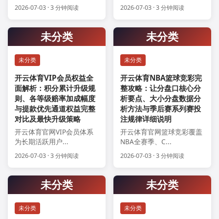
2026-07-03 · 3 分钟阅读
2026-07-03 · 3 分钟阅读
未分类
未分类
未分类
未分类
开云体育VIP会员权益全
开云体育NBA篮球竞彩完
面解析：积分累计升级规
整攻略：让分盘口核心分
则、各等级赔率加成幅度
析要点、大小分盘数据分
与提款优先通道权益完整
析方法与季后赛系列赛投
对比及最快升级策略
注规律详细说明
开云体育官网VIP会员体系
开云体育官网篮球竞彩覆盖
为长期活跃用户...
NBA全赛季、C...
2026-07-03 · 3 分钟阅读
2026-07-03 · 3 分钟阅读
未分类
未分类
未分类
未分类