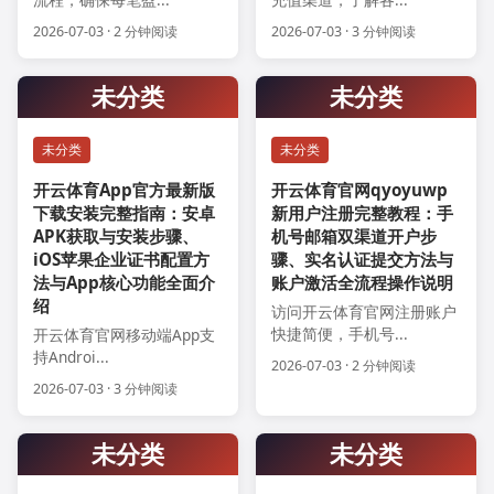
2026-07-03 · 2 分钟阅读
2026-07-03 · 3 分钟阅读
未分类
未分类
未分类
未分类
开云体育App官方最新版
开云体育官网qyoyuwp
下载安装完整指南：安卓
新用户注册完整教程：手
APK获取与安装步骤、
机号邮箱双渠道开户步
iOS苹果企业证书配置方
骤、实名认证提交方法与
法与App核心功能全面介
账户激活全流程操作说明
绍
访问开云体育官网注册账户
快捷简便，手机号...
开云体育官网移动端App支
持Androi...
2026-07-03 · 2 分钟阅读
2026-07-03 · 3 分钟阅读
未分类
未分类