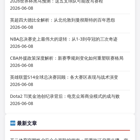
2026世界杯黑马预测：这五支球队可能改写赛程
2026-06-08
英超四大德比全解析：从北伦敦到曼彻斯特的百年恩怨
2026-06-08
NBA总决赛史上最伟大的逆转：从1-3到夺冠的三次奇迹
2026-06-08
CBA外援政策深度解析：新赛季规则变化如何重塑联赛格局
2026-06-08
英雄联盟S14全球总决赛回顾：各大赛区表现与战术演变
2026-06-08
Dota2 TI奖金池创纪录背后：电竞众筹商业模式的成与败
2026-06-08
最新文章