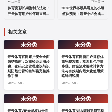
← 上一篇
下一篇 →
体育竞彩长期盈利方法论：
2026世界杯最具看点的小组
开云体育用户如何建立可持
签位预测：哪些小组会成为
续的投注系统与分析记录体
2026年的死亡之组与最易出
系
线小组
相关文章
未分类
未分类
开云体育官网账户安全全面
开云体育官网新用户首存优
防护指南：双重验证启用步
惠完整攻略：欢迎礼包申请
骤、密码安全管理建议与识
步骤、赠金流水要求计算方
别防范仿冒钓鱼诈骗完整操
法与有效期内最大化使用策
作手册
略详细说明
2026-07-03
2026-07-03
未分类
未分类
开云体育VIP会员权益全面
开云体育NBA篮球竞彩完整