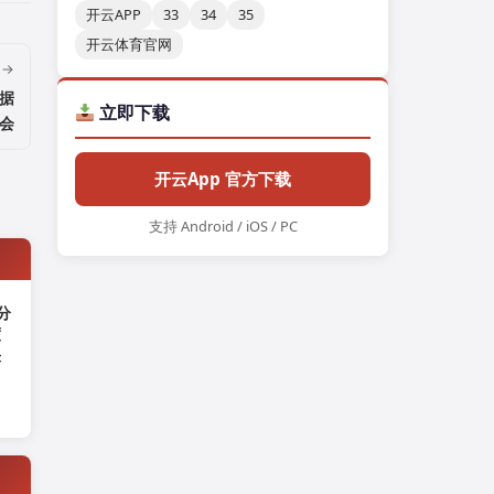
开云APP
33
34
35
开云体育官网
 →
数据
立即下载
会
开云App 官方下载
支持 Android / iOS / PC
分
度
快