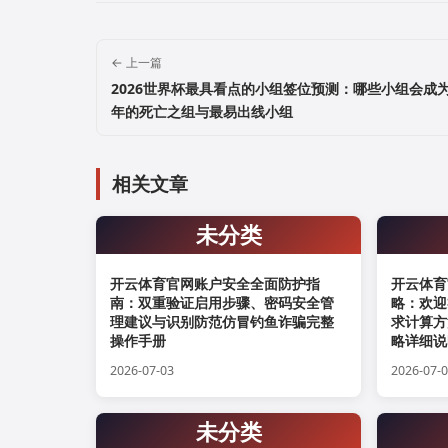
← 上一篇
2026世界杯最具看点的小组签位预测：哪些小组会成为2
年的死亡之组与最易出线小组
相关文章
未分类
开云体育官网账户安全全面防护指
开云体育
南：双重验证启用步骤、密码安全管
略：欢迎
理建议与识别防范仿冒钓鱼诈骗完整
求计算方
操作手册
略详细说
2026-07-03
2026-07-
未分类