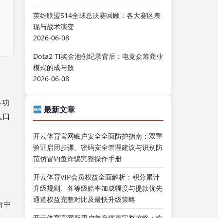
英雄联盟S14全球总决赛回顾：各大赛区表
现与战术演变
2026-06-08
Dota2 TI奖金池创纪录背后：电竞众筹商业
模式的成与败
2026-06-08
各功
最新文章
入口
开云体育官网账户安全全面防护指南：双重
验证启用步骤、密码安全管理建议与识别防
范仿冒钓鱼诈骗完整操作手册
开云体育VIP会员权益全面解析：积分累计
升级规则、各等级赔率加成幅度与提款优先
通道权益完整对比及最快升级策略
台中
开云体育官网新用户首存优惠完整攻略：欢