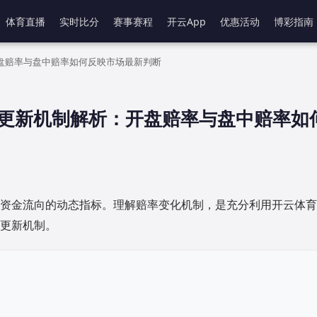
体育直播
实时比分
赛事赛程
开云App
优惠活动
博彩指南
：开盘赔率与盘中赔率如何反映市场最新判断
实时更新机制解析：开盘赔率与盘中赔率如
资金流向的动态指标。理解赔率变化机制，是充分利用开云体育
更新机制。