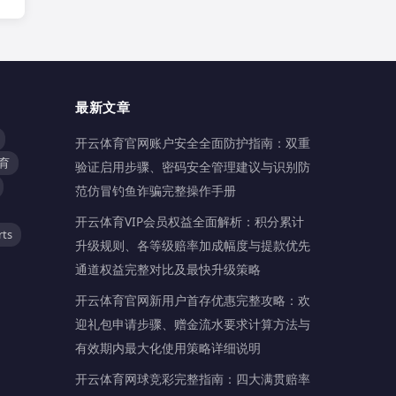
最新文章
开云体育官网账户安全全面防护指南：双重
育
验证启用步骤、密码安全管理建议与识别防
范仿冒钓鱼诈骗完整操作手册
开云体育VIP会员权益全面解析：积分累计
rts
升级规则、各等级赔率加成幅度与提款优先
通道权益完整对比及最快升级策略
开云体育官网新用户首存优惠完整攻略：欢
迎礼包申请步骤、赠金流水要求计算方法与
有效期内最大化使用策略详细说明
开云体育网球竞彩完整指南：四大满贯赔率