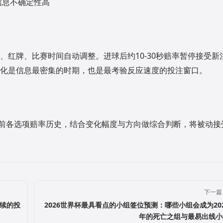
信息不确定性高
红牌、比赛时间自动调整。进球后约10-30秒赔率暂停接受新
化是信息最密集的时期，也是最考验反应速度的投注窗口。
当前各选项赔率历史，结合变化幅度与方向做综合判断，将被动接
下一篇
续的投
2026世界杯最具看点的小组签位预测：哪些小组会成为20
年的死亡之组与最易出线小