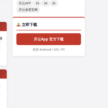
开云APP
33
34
35
开云体育官网
立即下载
分
开云App 官方下载
度
快
支持 Android / iOS / PC
度
、
率