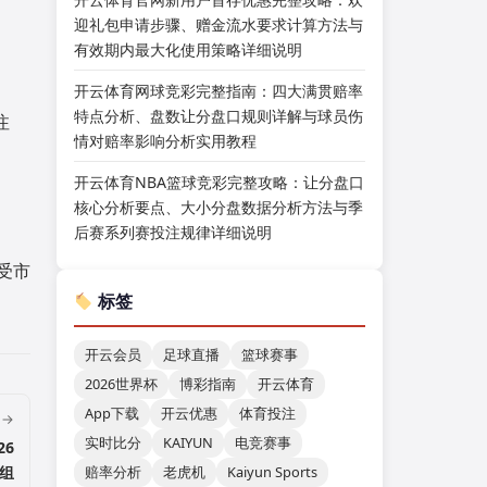
迎礼包申请步骤、赠金流水要求计算方法与
有效期内最大化使用策略详细说明
开云体育网球竞彩完整指南：四大满贯赔率
特点分析、盘数让分盘口规则详解与球员伤
注
情对赔率影响分析实用教程
开云体育NBA篮球竞彩完整攻略：让分盘口
核心分析要点、大小分盘数据分析方法与季
后赛系列赛投注规律详细说明
受市
标签
开云会员
足球直播
篮球赛事
2026世界杯
博彩指南
开云体育
App下载
开云优惠
体育投注
 →
实时比分
KAIYUN
电竞赛事
26
组
赔率分析
老虎机
Kaiyun Sports