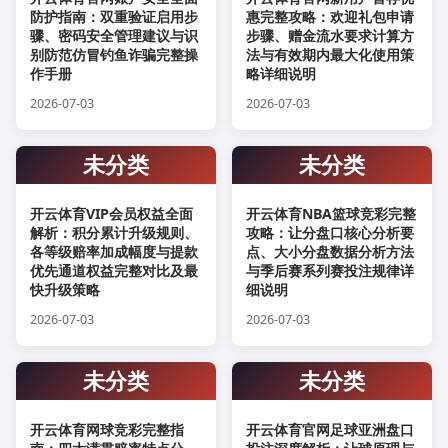
防护指南：双重验证启用步
惠完整攻略：欢迎礼包申请
骤、密码安全管理建议与识
步骤、赠金流水要求计算方
别防范仿冒钓鱼诈骗完整操
法与有效期内最大化使用策
作手册
略详细说明
2026-07-03
2026-07-03
未分类
未分类
开云体育VIP会员权益全面
开云体育NBA篮球竞彩完整
解析：积分累计升级规则、
攻略：让分盘口核心分析要
各等级赔率加成幅度与提款
点、大小分盘数据分析方法
优先通道权益完整对比及最
与季后赛系列赛投注规律详
快升级策略
细说明
2026-07-03
2026-07-03
未分类
未分类
开云体育网球竞彩完整指
开云体育官网足球亚洲盘口