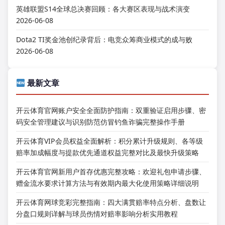
英雄联盟S14全球总决赛回顾：各大赛区表现与战术演变
2026-06-08
Dota2 TI奖金池创纪录背后：电竞众筹商业模式的成与败
2026-06-08
最新文章
开云体育官网账户安全全面防护指南：双重验证启用步骤、密
码安全管理建议与识别防范仿冒钓鱼诈骗完整操作手册
开云体育VIP会员权益全面解析：积分累计升级规则、各等级
赔率加成幅度与提款优先通道权益完整对比及最快升级策略
开云体育官网新用户首存优惠完整攻略：欢迎礼包申请步骤、
赠金流水要求计算方法与有效期内最大化使用策略详细说明
开云体育网球竞彩完整指南：四大满贯赔率特点分析、盘数让
分盘口规则详解与球员伤情对赔率影响分析实用教程