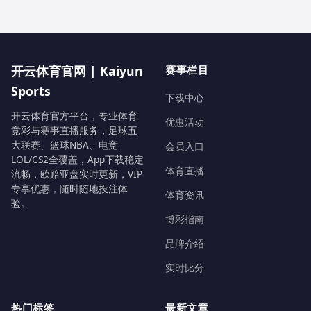
开云体育官网 | Kaiyun
赛事栏目
Sports
下载中心
开云体育官方平台，专业体育
优惠活动
竞彩与赛事直播服务，足球五
大联赛、篮球NBA、电竞
会员入口
LOL/CS2全覆盖，App下载稳定
体育直播
流畅，欧赔亚盘实时更新，VIP
专享优惠，随时随地投注体
体育资讯
验。
博彩指南
品牌介绍
实时比分
热门标签
最新文章