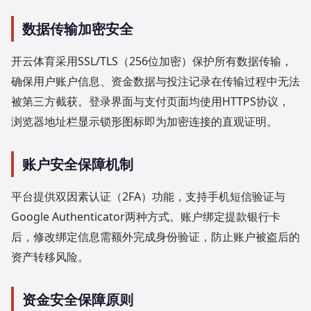
数据传输加密安全
开云体育采用SSL/TLS（256位加密）保护所有数据传输，
确保用户账户信息、资金数据与投注记录在传输过程中无法
被第三方截获。登录界面与支付页面均使用HTTPS协议，
浏览器地址栏显示锁形图标即为加密连接的直观证明。
账户安全保障机制
平台提供双因素认证（2FA）功能，支持手机短信验证与
Google Authenticator两种方式。账户绑定提款银行卡
后，修改绑定信息需额外完成身份验证，防止账户被盗后的
资产转移风险。
资金安全保障原则