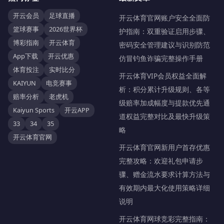
开云会员
足球直播
开云体育官网账户安全全面防
篮球赛事
2026世界杯
护指南：双重验证启用步骤、
博彩指南
开云体育
密码安全管理建议与识别防范
App下载
开云优惠
仿冒钓鱼诈骗完整操作手册
体育投注
实时比分
开云体育VIP会员权益全面解
KAIYUN
电竞赛事
析：积分累计升级规则、各等
赔率分析
老虎机
级赔率加成幅度与提款优先通
Kaiyun Sports
开云APP
道权益完整对比及最快升级策
33
34
35
略
开云体育官网
开云体育官网新用户首存优惠
完整攻略：欢迎礼包申请步
骤、赠金流水要求计算方法与
有效期内最大化使用策略详细
说明
开云体育网球竞彩完整指南：