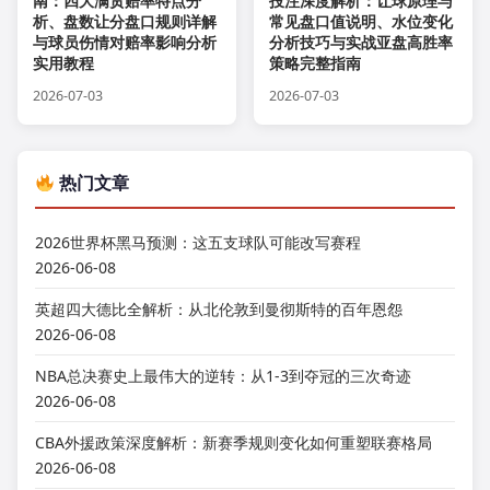
南：四大满贯赔率特点分
投注深度解析：让球原理与
析、盘数让分盘口规则详解
常见盘口值说明、水位变化
与球员伤情对赔率影响分析
分析技巧与实战亚盘高胜率
实用教程
策略完整指南
2026-07-03
2026-07-03
热门文章
2026世界杯黑马预测：这五支球队可能改写赛程
2026-06-08
英超四大德比全解析：从北伦敦到曼彻斯特的百年恩怨
2026-06-08
NBA总决赛史上最伟大的逆转：从1-3到夺冠的三次奇迹
2026-06-08
CBA外援政策深度解析：新赛季规则变化如何重塑联赛格局
2026-06-08