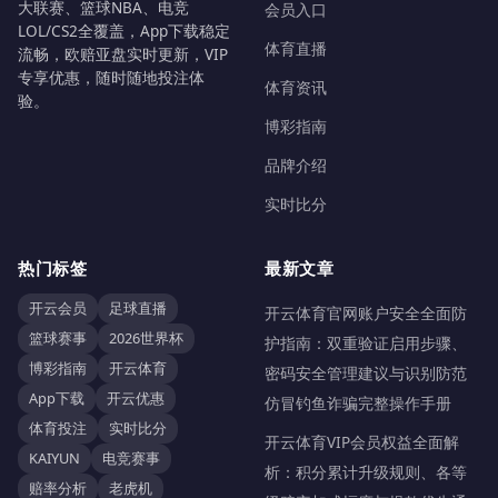
大联赛、篮球NBA、电竞
会员入口
LOL/CS2全覆盖，App下载稳定
体育直播
流畅，欧赔亚盘实时更新，VIP
专享优惠，随时随地投注体
体育资讯
验。
博彩指南
品牌介绍
实时比分
热门标签
最新文章
开云会员
足球直播
开云体育官网账户安全全面防
篮球赛事
2026世界杯
护指南：双重验证启用步骤、
博彩指南
开云体育
密码安全管理建议与识别防范
App下载
开云优惠
仿冒钓鱼诈骗完整操作手册
体育投注
实时比分
开云体育VIP会员权益全面解
KAIYUN
电竞赛事
析：积分累计升级规则、各等
赔率分析
老虎机