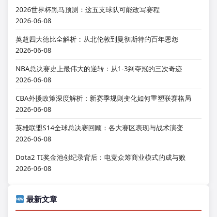
2026世界杯黑马预测：这五支球队可能改写赛程
2026-06-08
英超四大德比全解析：从北伦敦到曼彻斯特的百年恩怨
2026-06-08
NBA总决赛史上最伟大的逆转：从1-3到夺冠的三次奇迹
2026-06-08
CBA外援政策深度解析：新赛季规则变化如何重塑联赛格局
2026-06-08
英雄联盟S14全球总决赛回顾：各大赛区表现与战术演变
2026-06-08
Dota2 TI奖金池创纪录背后：电竞众筹商业模式的成与败
2026-06-08
最新文章