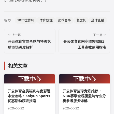
标签：
2026世界杯
体育投注
篮球赛事
老虎机
足球直播
← 上一篇
下一篇 →
开云体育官网角球与特殊竞
开云体育官网竞猜数据统计
猜市场深度解析
工具高效使用指南
相关文章
下载中心
下载中心
开云体育会员福利与竞彩返
开云体育篮球竞彩推荐：
水全攻略：Kaiyun Sports
NBA赛季全程覆盖与专业分
优惠活动获取指南
析参考服务详解
2026-06-22
2026-06-22