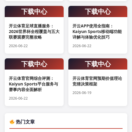
下载中心
下载中心
开云体育足球直播服务：
开云APP使用全指南：
2026世界杯全程覆盖与五大
Kaiyun Sports移动端功能
联赛观赛完整攻略
详解与体验优化技巧
2026-06-22
2026-06-22
下载中心
下载中心
开云体育官网综合评测：
开云体育官网预期价值理论
Kaiyun Sports平台服务与
竞猜决策框架
赛事内容全面解析
2026-06-19
2026-06-22
热门文章