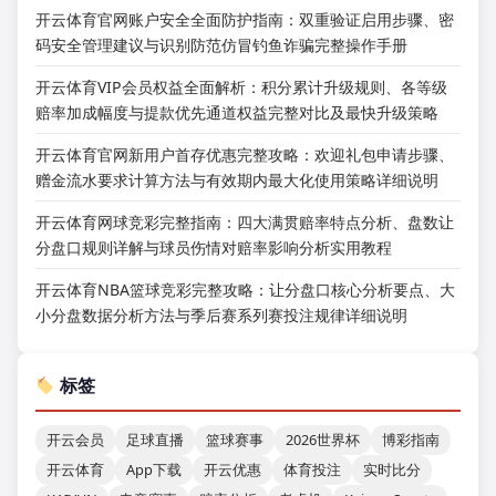
开云体育官网账户安全全面防护指南：双重验证启用步骤、密
码安全管理建议与识别防范仿冒钓鱼诈骗完整操作手册
开云体育VIP会员权益全面解析：积分累计升级规则、各等级
赔率加成幅度与提款优先通道权益完整对比及最快升级策略
开云体育官网新用户首存优惠完整攻略：欢迎礼包申请步骤、
赠金流水要求计算方法与有效期内最大化使用策略详细说明
开云体育网球竞彩完整指南：四大满贯赔率特点分析、盘数让
分盘口规则详解与球员伤情对赔率影响分析实用教程
开云体育NBA篮球竞彩完整攻略：让分盘口核心分析要点、大
小分盘数据分析方法与季后赛系列赛投注规律详细说明
标签
开云会员
足球直播
篮球赛事
2026世界杯
博彩指南
开云体育
App下载
开云优惠
体育投注
实时比分