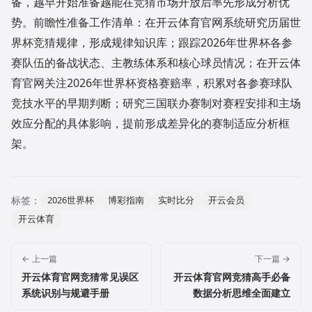
备，越早开始准备越能在竞猜市场开放后率先形成分析优
势。前瞻性准备工作清单：在开云体育官网系统研究历届世
界杯竞猜规律，形成规律知识库；跟踪2026年世界杯各参
赛队伍的备战状态、主教练体系和核心球员情况；在开云体
育官网关注2026年世界杯资格赛赔率，积累对各参赛球队
竞技水平的早期判断；研究三国联办赛制对赛程安排和主场
效应分配的具体影响，提前形成差异化的赛制适应分析框
架。
标签：
2026世界杯
博彩指南
实时比分
开云会员
开云体育
← 上一篇
下一篇 →
开云体育官网竞猜常见误区
开云体育官网竞猜高手必备
系统识别与规避手册
数据分析思维全面建立