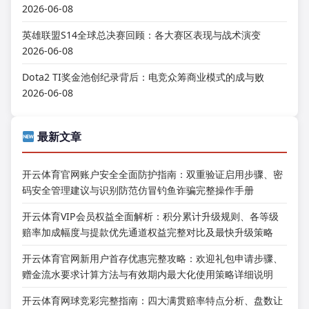
2026-06-08
英雄联盟S14全球总决赛回顾：各大赛区表现与战术演变
2026-06-08
Dota2 TI奖金池创纪录背后：电竞众筹商业模式的成与败
2026-06-08
最新文章
开云体育官网账户安全全面防护指南：双重验证启用步骤、密
码安全管理建议与识别防范仿冒钓鱼诈骗完整操作手册
开云体育VIP会员权益全面解析：积分累计升级规则、各等级
赔率加成幅度与提款优先通道权益完整对比及最快升级策略
开云体育官网新用户首存优惠完整攻略：欢迎礼包申请步骤、
赠金流水要求计算方法与有效期内最大化使用策略详细说明
开云体育网球竞彩完整指南：四大满贯赔率特点分析、盘数让