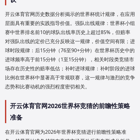
开云体育官网历史数据分析揭示的世界杯统计规律，在应用
层面具有重要的实践指导价值。强队出线规律：世界杯小组
赛中世界排名前10的球队出线率历史上超过85%，但赔率
对强队出线的定价已充分反映这一规律，价值空间有限；进
球时段规律：后15分钟（76至90+分钟）在世界杯历史中的
进球频率高于前15分钟（1至15分钟），相关时段类竞猜市
场存在历史性的赔率低估；补时进球规律：补时阶段的进球
比例在世界杯中显著高于常规联赛，这一规律与激烈的竞争
态势和比赛动机的强烈程度密切相关。
开云体育官网2026世界杯竞猜的前瞻性策略
准备
在开云体育官网为2026年世界杯竞猜进行前瞻性策略准