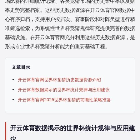
场比赛的详细统计记录、各类竞猜市场的历史命中率以及赔
率走势完整档案。这些历史数据资源在开云体育官网数据中
心有序归档，支持用户按届次、赛事阶段和对阵类型进行精
准筛选检索，为系统性世界杯竞猜规律研究提供完善的数据
基础设施。在开云体育官网充分利用这些历史数据资源，是
形成专业世界杯竞猜分析能力的重要基础工程。
文章目录
开云体育官网世界杯竞猜历史数据资源介绍
开云体育数据揭示的世界杯统计规律与应用建议
开云体育官网2026世界杯竞猜的前瞻性策略准备
开云体育数据揭示的世界杯统计规律与应用建
议