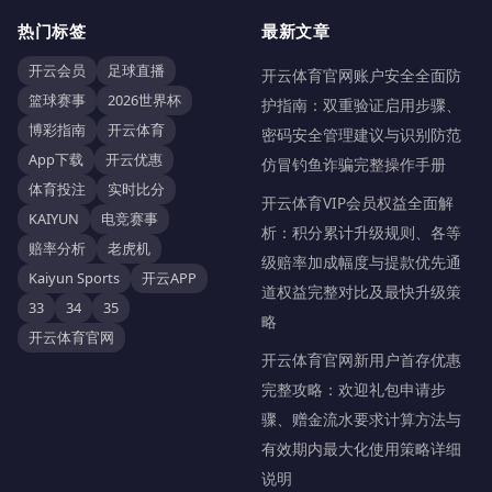
热门标签
最新文章
开云会员
足球直播
开云体育官网账户安全全面防
篮球赛事
2026世界杯
护指南：双重验证启用步骤、
博彩指南
开云体育
密码安全管理建议与识别防范
App下载
开云优惠
仿冒钓鱼诈骗完整操作手册
体育投注
实时比分
开云体育VIP会员权益全面解
KAIYUN
电竞赛事
析：积分累计升级规则、各等
赔率分析
老虎机
级赔率加成幅度与提款优先通
Kaiyun Sports
开云APP
道权益完整对比及最快升级策
33
34
35
略
开云体育官网
开云体育官网新用户首存优惠
完整攻略：欢迎礼包申请步
骤、赠金流水要求计算方法与
有效期内最大化使用策略详细
说明