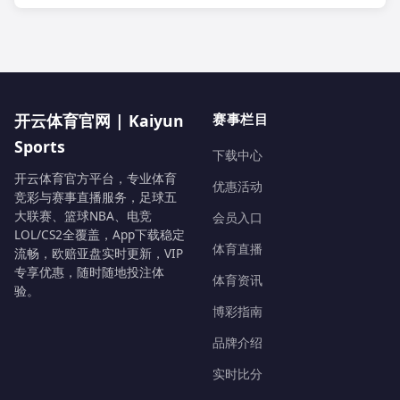
开云体育官网 | Kaiyun
赛事栏目
Sports
下载中心
开云体育官方平台，专业体育
优惠活动
竞彩与赛事直播服务，足球五
大联赛、篮球NBA、电竞
会员入口
LOL/CS2全覆盖，App下载稳定
体育直播
流畅，欧赔亚盘实时更新，VIP
专享优惠，随时随地投注体
体育资讯
验。
博彩指南
品牌介绍
实时比分