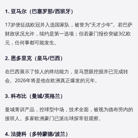
1. 亚马尔（巴塞罗那/西班牙）
17岁便征战欧冠并入选国家队，被誉为”天才少年”。若巴萨
财政状况允许，续约是第一选项；但若豪门报价突破3亿欧
元，任何事都可能发生。
2. 恩多里克（皇马/巴西）
在巴西展示了惊人的终结能力，皇马慧眼挖掘并已完成转
会。2026年将是他在欧洲真正爆发的元年。
3. 科布比（曼城/英格兰）
曼城青训产品，控球型中场，技术全面，被视为德布劳内的
接班人。多家欧洲豪门已派出球探常驻观察。
4. 法捷科（多特蒙德/波兰）