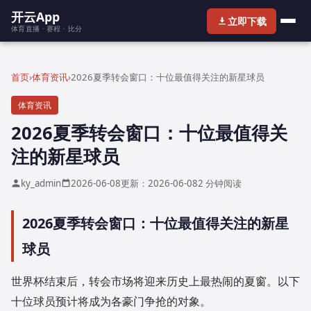
开云App
立即下载
体育直播 · 赛程 · 比分
首页
›
体育资讯
›
2026夏季转会窗口：十位最值得关注的新星球员
体育资讯
2026夏季转会窗口：十位最值得关
注的新星球员
ky_admin
2026-06-08
更新：2026-06-08
2 分钟阅读
2026夏季转会窗口：十位最值得关注的新星
球员
世界杯结束后，转会市场将迎来历史上最热闹的夏窗。以下
十位球员预计将成为各豪门争抢的对象。