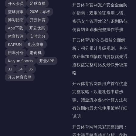
开云会员
足球直播
开云体育官网账户安全全面防
篮球赛事
2026世界杯
护指南：双重验证启用步骤、
博彩指南
开云体育
密码安全管理建议与识别防范
App下载
开云优惠
仿冒钓鱼诈骗完整操作手册
体育投注
实时比分
开云体育VIP会员权益全面解
KAIYUN
电竞赛事
析：积分累计升级规则、各等
赔率分析
老虎机
级赔率加成幅度与提款优先通
Kaiyun Sports
开云APP
道权益完整对比及最快升级策
33
34
35
略
开云体育官网
开云体育官网新用户首存优惠
完整攻略：欢迎礼包申请步
骤、赠金流水要求计算方法与
有效期内最大化使用策略详细
说明
开云体育网球竞彩完整指南：
四大满贯赔率特点分析、盘数