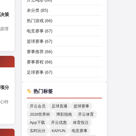
未分类
(85)
决策
热门游戏
(66)
原理
电竞赛事
(67)
篮球赛事
(67)
赛事推荐
(66)
赛事赛程
(66)
足球赛事
(67)
项分
热门标签
心特
开云会员
足球直播
篮球赛事
2026世界杯
博彩指南
开云体育
App下载
开云优惠
体育投注
实时比分
KAIYUN
电竞赛事