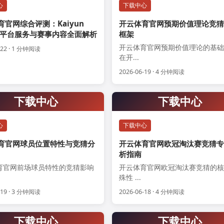
心
下载中心
育官网综合评测：Kaiyun
开云体育官网预期价值理论竞猜
rts平台服务与赛事内容全面解析
框架
开云体育官网预期价值理论的基础
-22 · 1 分钟阅读
在开...
2026-06-19 · 4 分钟阅读
下载中心
下载中心
心
下载中心
育官网球员位置特性与竞猜分
开云体育官网欧冠淘汰赛竞猜专
析指南
育官网前场球员特性的竞猜影响
开云体育官网欧冠淘汰赛竞猜的核
殊性 ...
-19 · 3 分钟阅读
2026-06-18 · 4 分钟阅读
下载中心
下载中心