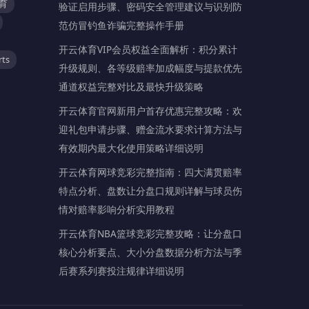
育
验证启用步骤、密码安全管理建议与识别防
范仿冒钓鱼诈骗完整操作手册
开云体育VIP会员权益全面解析：积分累计
rts
升级规则、各等级赔率加成幅度与提款优先
通道权益完整对比及最快升级策略
开云体育官网新用户首存优惠完整攻略：欢
迎礼包申请步骤、赠金流水要求计算方法与
有效期内最大化使用策略详细说明
开云体育网球竞彩完整指南：四大满贯赔率
特点分析、盘数让分盘口规则详解与球员伤
情对赔率影响分析实用教程
开云体育NBA篮球竞彩完整攻略：让分盘口
核心分析要点、大小分盘数据分析方法与季
后赛系列赛投注规律详细说明