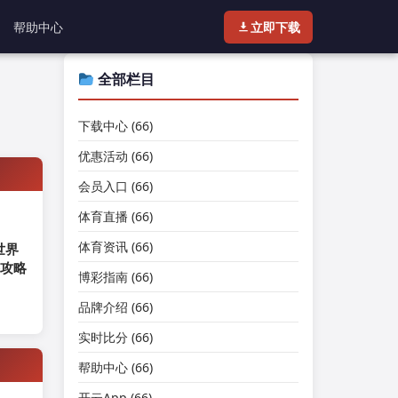
帮助中心
立即下载
全部栏目
下载中心
(66)
优惠活动
(66)
会员入口
(66)
体育直播
(66)
体育资讯
(66)
世界
攻略
博彩指南
(66)
品牌介绍
(66)
实时比分
(66)
帮助中心
(66)
开云App
(66)