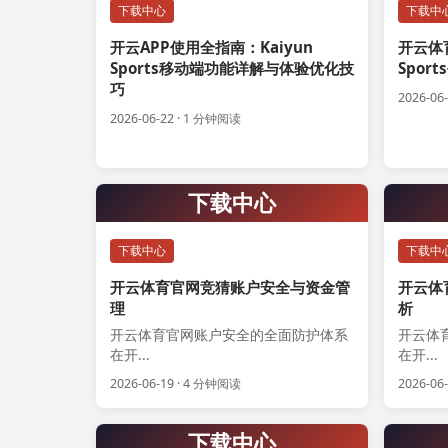
下载中心
下载中
开云APP使用全指南：Kaiyun
开云体
Sports移动端功能详解与体验优化技
Spo
巧
2026-06
2026-06-22 · 1 分钟阅读
下载中心
下载中心
下载中
开云体育官网竞猜账户安全与资金管
开云体
理
析
开云体育官网账户安全的全面防护体系
开云体
在开...
在开...
2026-06-19 · 4 分钟阅读
2026-06
下载中心