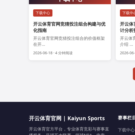
下载中心
下载中
开云体育官网竞猜投注组合构建与优
开云体
化指南
计分析
开云体育官网竞猜投注组合的价值框架
开云体
在开...
介绍 ...
2026-06-18 · 4 分钟阅读
2026-06
开云体育官网 | Kaiyun Sports
赛事栏
开云体育官方平台，专业体育竞彩与赛事直
下载中心