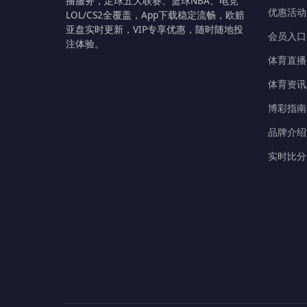
播服务，足球五大联赛、篮球NBA、电竞
优惠活动
LOL/CS2全覆盖，App下载稳定流畅，欧赔
亚盘实时更新，VIP专享优惠，随时随地投
会员入口
注体验。
体育直播
体育资讯
博彩指南
品牌介绍
实时比分