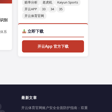
赔率分析
老虎机
Kaiyun Sports
开云APP
33
34
35
开云体育官网
识别
立即下载
体系
开云App 官方下载
最新文章
开云体育官网账户安全全面防护指南：双重