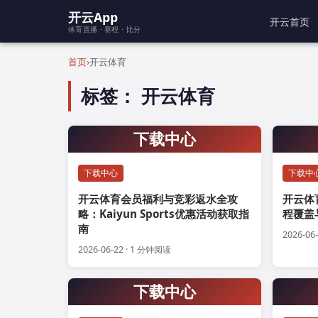
开云App
开云首页
体育直播 · 赛程 · 比分
首页
›
开云体育
标签：
开云体育
下载中心
下载中心
下载中
开云体育会员福利与竞彩返水全攻
开云体
略：Kaiyun Sports优惠活动获取指
程覆盖
南
2026-06
2026-06-22 · 1 分钟阅读
下载中心