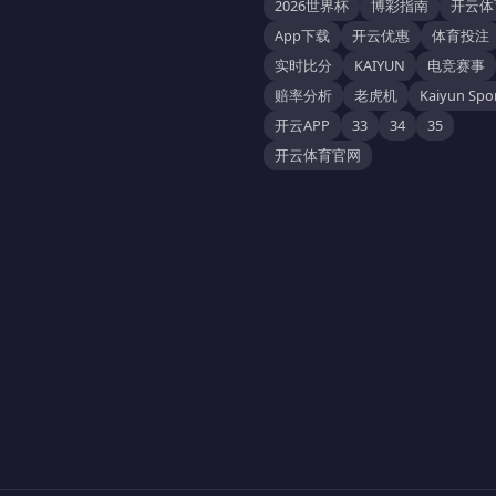
2026世界杯
博彩指南
开云体
App下载
开云优惠
体育投注
实时比分
KAIYUN
电竞赛事
赔率分析
老虎机
Kaiyun Spo
开云APP
33
34
35
开云体育官网