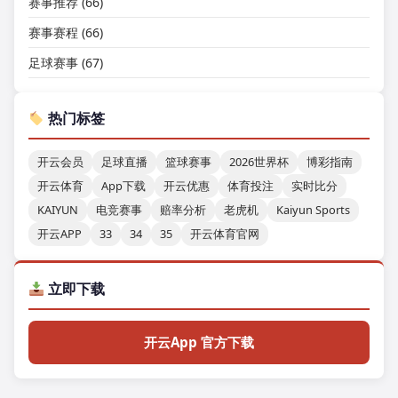
赛事推荐
(66)
赛事赛程
(66)
足球赛事
(67)
热门标签
开云会员
足球直播
篮球赛事
2026世界杯
博彩指南
开云体育
App下载
开云优惠
体育投注
实时比分
KAIYUN
电竞赛事
赔率分析
老虎机
Kaiyun Sports
开云APP
33
34
35
开云体育官网
立即下载
开云App 官方下载