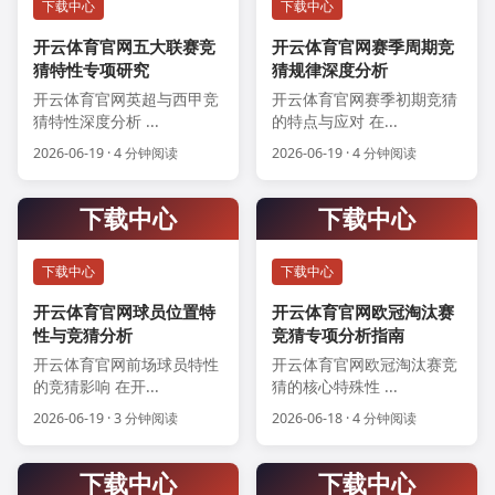
下载中心
下载中心
开云体育官网五大联赛竞
开云体育官网赛季周期竞
猜特性专项研究
猜规律深度分析
开云体育官网英超与西甲竞
开云体育官网赛季初期竞猜
猜特性深度分析 ...
的特点与应对 在...
2026-06-19 · 4 分钟阅读
2026-06-19 · 4 分钟阅读
下载中心
下载中心
下载中心
下载中心
开云体育官网球员位置特
开云体育官网欧冠淘汰赛
性与竞猜分析
竞猜专项分析指南
开云体育官网前场球员特性
开云体育官网欧冠淘汰赛竞
的竞猜影响 在开...
猜的核心特殊性 ...
2026-06-19 · 3 分钟阅读
2026-06-18 · 4 分钟阅读
下载中心
下载中心