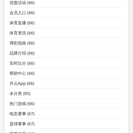
优惠活动
(66)
会员入口
(66)
体育直播
(66)
体育资讯
(66)
博彩指南
(66)
品牌介绍
(66)
实时比分
(66)
帮助中心
(66)
开云App
(66)
未分类
(85)
热门游戏
(66)
电竞赛事
(67)
篮球赛事
(67)