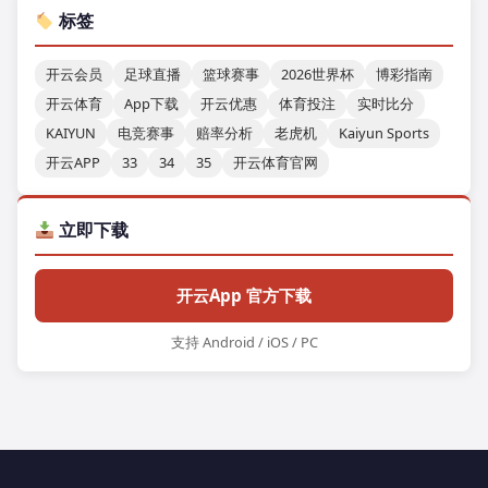
标签
开云会员
足球直播
篮球赛事
2026世界杯
博彩指南
开云体育
App下载
开云优惠
体育投注
实时比分
KAIYUN
电竞赛事
赔率分析
老虎机
Kaiyun Sports
开云APP
33
34
35
开云体育官网
立即下载
开云App 官方下载
支持 Android / iOS / PC