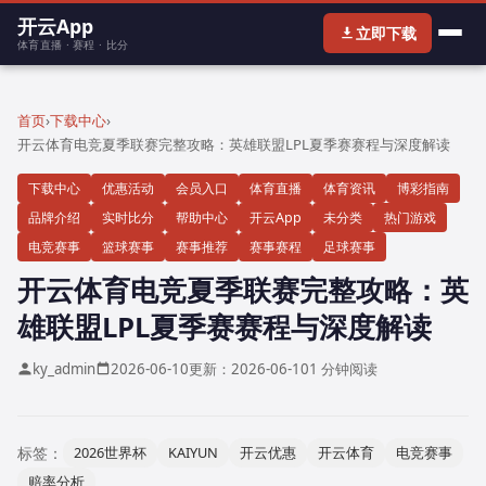
开云App
立即下载
体育直播 · 赛程 · 比分
首页
›
下载中心
›
开云体育电竞夏季联赛完整攻略：英雄联盟LPL夏季赛赛程与深度解读
下载中心
优惠活动
会员入口
体育直播
体育资讯
博彩指南
品牌介绍
实时比分
帮助中心
开云App
未分类
热门游戏
电竞赛事
篮球赛事
赛事推荐
赛事赛程
足球赛事
开云体育电竞夏季联赛完整攻略：英
雄联盟LPL夏季赛赛程与深度解读
ky_admin
2026-06-10
更新：2026-06-10
1 分钟阅读
标签：
2026世界杯
KAIYUN
开云优惠
开云体育
电竞赛事
赔率分析